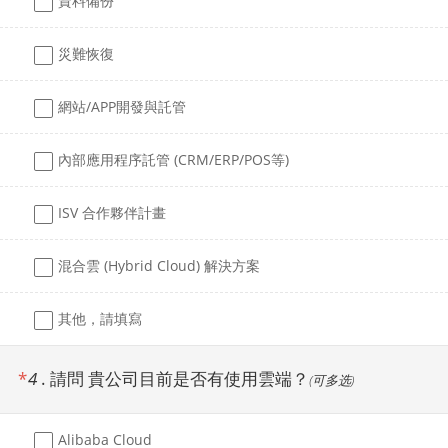
資料備份
災難恢復
網站/APP開發與託管
內部應用程序託管 (CRM/ERP/POS等)
ISV 合作夥伴計畫
混合雲 (Hybrid Cloud) 解決方案
其他，請填寫
*
4
.
請問 貴公司目前是否有使用雲端？
(
可多选
)
Alibaba Cloud